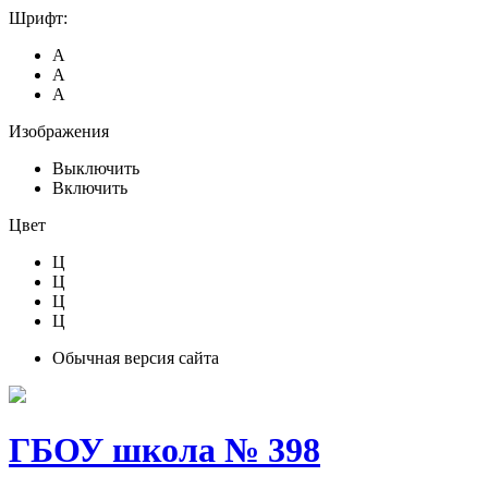
Шрифт:
А
А
А
Изображения
Выключить
Включить
Цвет
Ц
Ц
Ц
Ц
Обычная версия сайта
ГБОУ школа № 398