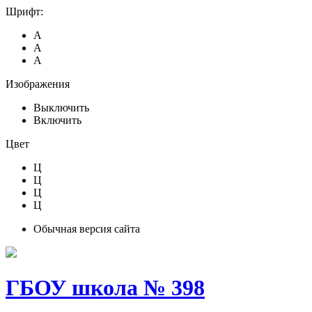
Шрифт:
А
А
А
Изображения
Выключить
Включить
Цвет
Ц
Ц
Ц
Ц
Обычная версия сайта
ГБОУ школа № 398