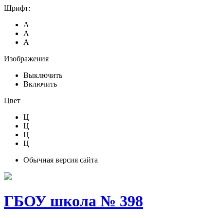
Шрифт:
А
А
А
Изображения
Выключить
Включить
Цвет
Ц
Ц
Ц
Ц
Обычная версия сайта
ГБОУ школа № 398