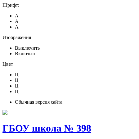
Шрифт:
А
А
А
Изображения
Выключить
Включить
Цвет
Ц
Ц
Ц
Ц
Обычная версия сайта
ГБОУ школа № 398