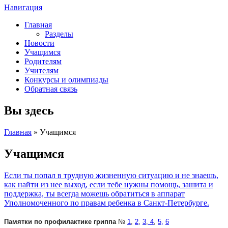
Навигация
Главная
Разделы
Новости
Учащимся
Родителям
Учителям
Конкурсы и олимпиады
Обратная связь
Вы здесь
Главная
» Учащимся
Учащимся
Если ты попал в трудную жизненную ситуацию и не знаешь,
как найти из нее выход, если тебе нужны помощь, зашита и
поддержка, ты всегда можешь обратиться в аппарат
Уполномоченного по правам ребенка в Санкт-Петербурге.
Памятки по профилактике гриппа
№
1
,
2
,
3
,
4
,
5,
6