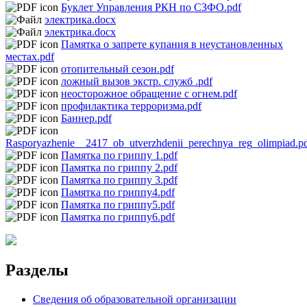
Буклет Управления РКН по СЗФО.pdf
электрика.docx
электрика.docx
Памятка о запрете купания в неустановленных
местах.pdf
отопительный сезон.pdf
ложный вызов экстр. служб .pdf
неосторожное обращение с огнем.pdf
профилактика терроризма.pdf
Баннер.pdf
Rasporyazhenie__2417_ob_utverzhdenii_perechnya_reg_olimpiad.p
Памятка по гриппу 1.pdf
Памятка по гриппу 2.pdf
Памятка по гриппу 3.pdf
Памятка по гриппу4.pdf
Памятка по гриппу5.pdf
Памятка по гриппу6.pdf
Разделы
Сведения об образовательной организации