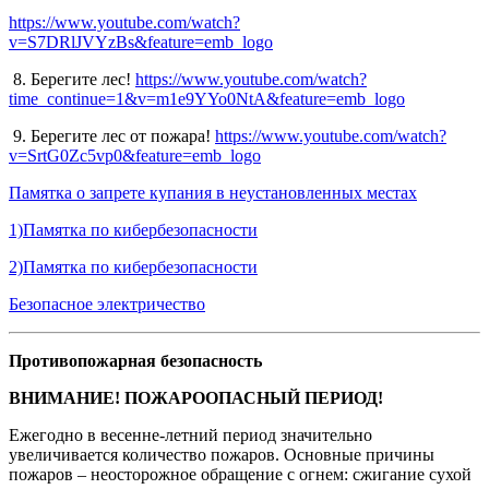
https://www.youtube.com/watch?
v=S7DRlJVYzBs&feature=emb_logo
8. Берегите лес!
https://www.youtube.com/watch?
time_continue=1&v=m1e9YYo0NtA&feature=emb_logo
9. Берегите лес от пожара!
https://www.youtube.com/watch?
v=SrtG0Zc5vp0&feature=emb_logo
Памятка о запрете купания в неустановленных местах
1)Памятка по кибербезопасности
2)Памятка по кибербезопасности
Безопасное электричество
Противопожарная безопасность
ВНИМАНИЕ! ПОЖАРООПАСНЫЙ ПЕРИОД!
Ежегодно в весенне-летний период значительно
увеличивается количество пожаров. Основные причины
пожаров – неосторожное обращение с огнем: сжигание сухой