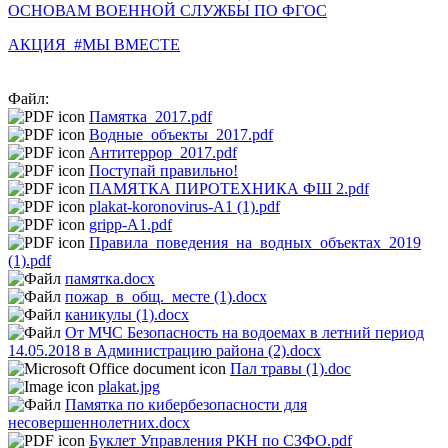
ОСНОВАМ ВОЕННОЙ СЛУЖБЫ ПО ФГОС
АКЦИЯ #МЫ ВМЕСТЕ
Файл:
Памятка_2017.pdf
Водные_объекты_2017.pdf
Антитеррор_2017.pdf
Поступай правильно!
ПАМЯТКА ПИРОТЕХНИКА ФШ 2.pdf
plakat-koronovirus-A1 (1).pdf
gripp-A1.pdf
Правила_поведения_на_водных_объектах_2019
(1).pdf
памятка.docx
пожар_в_общ._месте (1).docx
каникулы (1).docx
От МЧС Безопасность на водоемах в летний период
14.05.2018 в Администрацию района (2).docx
Пал травы (1).doc
plakat.jpg
Памятка по кибербезопасности для
несовершеннолетних.docx
Буклет Управления РКН по СЗФО.pdf