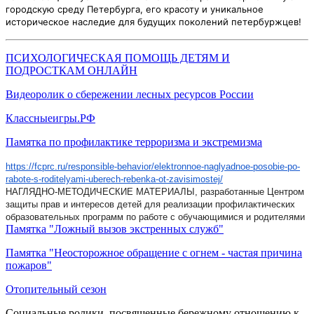
городскую среду Петербурга, его красоту и уникальное
историческое наследие для будущих поколений петербуржцев!
ПСИХОЛОГИЧЕСКАЯ ПОМОЩЬ ДЕТЯМ И
ПОДРОСТКАМ ОНЛАЙН
Видеоролик о сбережении лесных ресурсов России
Классныеигры.РФ
Памятка по профилактике терроризма и экстремизма
https://fcprc.ru/responsible-behavior/elektronnoe-naglyadnoe-posobie-po-
rabote-s-roditelyami-uberech-rebenka-ot-zavisimostej/
НАГЛЯДНО-МЕТОДИЧЕСКИЕ МАТЕРИАЛЫ, разработанные Центром
защиты прав и интересов детей для реализации профилактических
образовательных программ по работе с обучающимися и родителями
Памятка "Ложный вызов экстренных служб"
Памятка "Неосторожное обращение с огнем - частая причина
пожаров"
Отопительный сезон
Социальные ролики, посвященные бережному отношению к