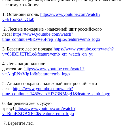
лесному хозяйству:
1. Останови огонь.
https://www.youtube.com/watch?
v=k1ooEoCvGa0
2. Лесные пожарные - надежный щит российского
леса!
https://www.youtube.com/watch?
time_continue=8&v=e5Frep-73gE&feature=emb_logo
3. Берегите лес от пожара!
https://www.youtube.com/watch?
v=63IBDJETbLc&feature=emb_err_watch_on_yt
4. Лес - национальное
достояние.
https://www.youtube.com/watch?
v=AiqRNzVlp1o&feature=emb_logo
5. Авиалесоохрана - надежный щит российского
леса.
https://www.youtube.com/watch?
time_continue=145&v=xHf373NM8gU&feature=emb_logo
6. Запрещено жечь сухую
траву!
https://www.youtube.com/watch?
v=BnuKZGBXFk0&feature=emb_logo
7. Берегите лес.