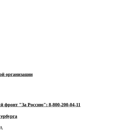
ой организации
й фронт "За Россию":
8-800-200-04-11
тербурга
1А