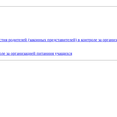
тия родителей (законных представителей) в контроле за орган
роле за организацией питаниия учащихся