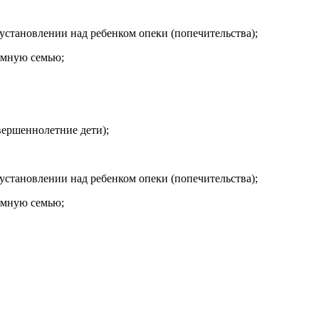
 установлении над ребенком опеки (попечительства);
иемную семью;
вершеннолетние дети);
 установлении над ребенком опеки (попечительства);
иемную семью;