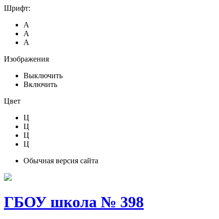
Шрифт:
А
А
А
Изображения
Выключить
Включить
Цвет
Ц
Ц
Ц
Ц
Обычная версия сайта
ГБОУ школа № 398