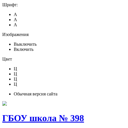
Шрифт:
А
А
А
Изображения
Выключить
Включить
Цвет
Ц
Ц
Ц
Ц
Обычная версия сайта
ГБОУ школа № 398